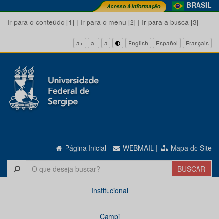
BRASIL
Ir para o conteúdo [1]
|
Ir para o menu [2]
|
Ir para a busca [3]
a+
a-
a
English
Español
Français
Página Inicial
|
WEBMAIL
|
Mapa do Site
Institucional
Campi