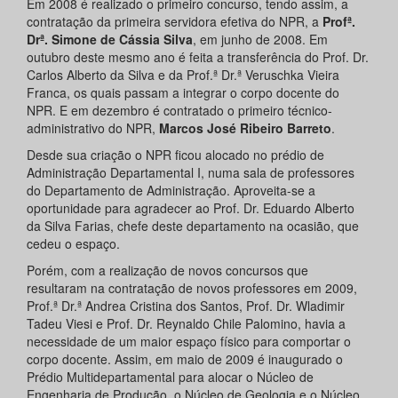
Em 2008 é realizado o primeiro concurso, tendo assim, a
contratação da primeira servidora efetiva do NPR, a
Profª.
Drª. Simone de Cássia Silva
, em junho de 2008. Em
outubro deste mesmo ano é feita a transferência do Prof. Dr.
Carlos Alberto da Silva e da Prof.ª Dr.ª Veruschka Vieira
Franca, os quais passam a integrar o corpo docente do
NPR. E em dezembro é contratado o primeiro técnico-
administrativo do NPR,
Marcos José Ribeiro Barreto
.
Desde sua criação o NPR ficou alocado no prédio de
Administração Departamental I, numa sala de professores
do Departamento de Administração. Aproveita-se a
oportunidade para agradecer ao Prof. Dr. Eduardo Alberto
da Silva Farias, chefe deste departamento na ocasião, que
cedeu o espaço.
Porém, com a realização de novos concursos que
resultaram na contratação de novos professores em 2009,
Prof.ª Dr.ª Andrea Cristina dos Santos, Prof. Dr. Wladimir
Tadeu Viesi e Prof. Dr. Reynaldo Chile Palomino, havia a
necessidade de um maior espaço físico para comportar o
corpo docente. Assim, em maio de 2009 é inaugurado o
Prédio Multidepartamental para alocar o Núcleo de
Engenharia de Produção, o Núcleo de Geologia e o Núcleo