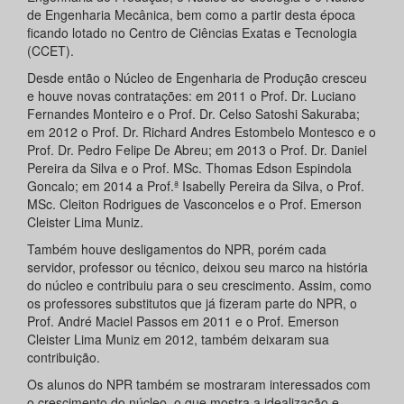
de Engenharia Mecânica, bem como a partir desta época
ficando lotado no Centro de Ciências Exatas e Tecnologia
(CCET).
Desde então o Núcleo de Engenharia de Produção cresceu
e houve novas contratações: em 2011 o Prof. Dr. Luciano
Fernandes Monteiro e o Prof. Dr. Celso Satoshi Sakuraba;
em 2012 o Prof. Dr. Richard Andres Estombelo Montesco e o
Prof. Dr. Pedro Felipe De Abreu; em 2013 o Prof. Dr. Daniel
Pereira da Silva e o Prof. MSc. Thomas Edson Espindola
Goncalo; em 2014 a Prof.ª Isabelly Pereira da Silva, o Prof.
MSc. Cleiton Rodrigues de Vasconcelos e o Prof. Emerson
Cleister Lima Muniz.
Também houve desligamentos do NPR, porém cada
servidor, professor ou técnico, deixou seu marco na história
do núcleo e contribuiu para o seu crescimento. Assim, como
os professores substitutos que já fizeram parte do NPR, o
Prof. André Maciel Passos em 2011 e o Prof. Emerson
Cleister Lima Muniz em 2012, também deixaram sua
contribuição.
Os alunos do NPR também se mostraram interessados com
o crescimento do núcleo, o que mostra a idealização e