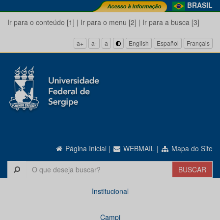
BRASIL
Ir para o conteúdo [1]
|
Ir para o menu [2]
|
Ir para a busca [3]
a+
a-
a
English
Español
Français
Página Inicial
|
WEBMAIL
|
Mapa do Site
Institucional
Campi