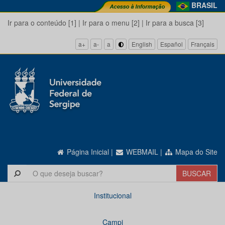
BRASIL
Ir para o conteúdo [1]
|
Ir para o menu [2]
|
Ir para a busca [3]
a+
a-
a
English
Español
Français
Página Inicial
|
WEBMAIL
|
Mapa do Site
Institucional
Campi