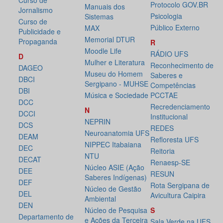
Curso de
Protocolo GOV.BR
Manuais dos
Jornalismo
Psicologia
Sistemas
Curso de
Público Externo
MAX
Publicidade e
Memorial DTUR
Propaganda
R
Moodle Life
RÁDIO UFS
D
Mulher e Literatura
Reconhecimento de
DAGEO
Museu do Homem
Saberes e
DBCI
Sergipano - MUHSE
Competências
DBI
Música e Sociedade
PCCTAE
DCC
Recredenciamento
N
DCCI
Institucional
NEPRIN
DCS
REDES
Neuroanatomia UFS
DEAM
Refloresta UFS
NIPPEC Itabaiana
DEC
Reitoria
NTU
DECAT
Renaesp-SE
Núcleo ASIE (Ação
DEE
RESUN
Saberes Indígenas)
DEF
Rota Sergipana de
Núcleo de Gestão
DEL
Avicultura Caipira
Ambiental
DEN
Núcleo de Pesquisa
S
Departamento de
e Ações da Terceira
Sala Verde na UFS