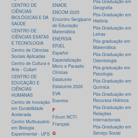
Pós-Graduação em
CENTRO DE
ENADE
Geografia
CIÊNCIAS
ENCOM 2025
Pós-Graduação em
BIOLÓGICAS E DA
Encontro Sergipano
História
SAÚDE
de Educação
Pós-Graduação em
CENTRO DE
Matemática
Letras
CIÊNCIAS EXATAS
ENERGIA
Pós-graduação em
E TECNOLOGIA
EPJEL
Matemática
Centro de Ciências
Español
Pós-Graduação em
Sociais Aplicadas
Especialização
Odontologia
Centro de Cultura e
Micro e Parasito
Pós-graduação em
Arte - Cultart
Clínicas
Psicologia
CENTRO DE
Estatuinte
Pós-Graduação em
EDUCAÇÃO E
Estatuinte 2026
Química
CIÊNCIAS
EVA
Pós-Graduação em
HUMANAS
Recursos Hídricos
Eventos
Centro de Inovação
Pós-Graduação em
em Durabilidade
F
Relações
Acelerada
Fórum NCTI
Internacionais
Centro Multiusuário
Français
Pós-Graduação em
em Biologia
Serviço Social
G
Experimental - UFS