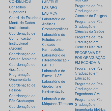
Nutrição
CONSELHOS
LABERUR
Programa de Pós-
Conselhos
LABIARQ
Graduação em
Superiores
LABIMOV
Ciências da Religião
Coord. de Estudos e
Laboratório de
Programa de Pós-
Monit. de Dados
Análises
Graduação em
Institucionais
Cromatográficas
Ciências da Saúde
Coordenação de
Laboratório de
Programa de Pós-
Comunicação
Estudos em
Graduação em
Institucional
Cuidado
Ciências Naturais
(Ascom)
Farmacêutico
PROGRAMA DE
Coordenação de
Laboratorio de
PÓS-GRADUAÇÃO
Gestão Ambiental
Fitoremediação -
EM ECONOMIA
Coordenação de
LAFITO
Programa de Pós-
Gestão e
Laboratório de
Graduação em
Programação
Flavor - LAF
Educação
Orçamentária
Laboratório de
Programa de Pós-
Coordenação de
Geotecnia e
Graduação em
Pessoal
Pavimentação
Engenharia Civil
Coordenação de
Laboratório de
Programa de Pós-
Pós-Graduação
Máquinas Térmicas
Graduação em
Coordenação de
Engenharia Elétrica