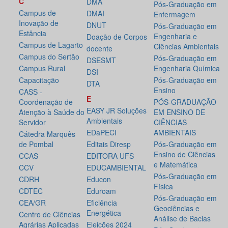
C
DMA
Pós-Graduação em
Campus de
DMAI
Enfermagem
Inovação de
DNUT
Pós-Graduação em
Estância
Engenharia e
Doação de Corpos
Campus de Lagarto
Ciências Ambientais
docente
Campus do Sertão
Pós-Graduação em
DSESMT
Campus Rural
Engenharia Química
DSI
Capacitação
Pós-Graduação em
DTA
Ensino
CASS -
E
Coordenação de
PÓS-GRADUAÇÃO
EASY JR Soluções
Atenção à Saúde do
EM ENSINO DE
Ambientais
Servidor
CIÊNCIAS
EDaPECI
AMBIENTAIS
Cátedra Marquês
de Pombal
Editais Diresp
Pós-Graduação em
Ensino de Ciências
CCAS
EDITORA UFS
e Matemática
CCV
EDUCAMBIENTAL
Pós-Graduação em
CDRH
Educon
Física
CDTEC
Eduroam
Pós-Graduação em
CEA/GR
Eficiência
Geociências e
Energética
Centro de Ciências
Análise de Bacias
Agrárias Aplicadas
Eleições 2024