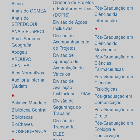
Diretoria de Projetos
Aluno
Pós-Graduação em
e Estruturas Físicas
Anais do OCMEA
Ciências da
(DOFIS)
Anais do
Informação
Divisão de Ações
SEPEDOQUI
Inclusivas
P
ANAIS EDaPECI
Divisão de
Pós-Graduação em
Anais Semana
Acompanhamento
Ciências do
Geografia
de Projetos
Movimento
Apogeu
Divisão de
Pós-Graduação em
ARQUIVO
Apuração de
Ciências
CENTRAL
Acumulação de
Farmacêuticas
Atos Normativos
Vínculos
Pós-Graduação em
Auditoria Interna
Divisão de
Ciências
(Audint)
Avaliação
Fisiológicas
Institucional - DIAVI
B
Pós-graduação em
Divisão de
Comunicação
Balanço Mandato
Segurança do
Pós-Graduação em
Biblioteca Central
Trabalho
Direito
Bibliotecas
Divisão de
Pós-Graduação em
BioChaves
Transporte
Ecologia e
BIOSEGURANCA
DLES
Conservação