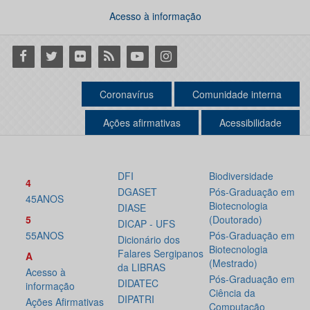
Acesso à informação
Facebook
Twitter
Flickr
RSS
Youtube
Instagram
Coronavírus
Comunidade interna
Ações afirmativas
Acessibilidade
DFI
Biodiversidade
4
DGASET
Pós-Graduação em
45ANOS
Biotecnologia
DIASE
5
(Doutorado)
DICAP - UFS
55ANOS
Pós-Graduação em
Dicionário dos
Biotecnologia
Falares Sergipanos
A
(Mestrado)
da LIBRAS
Acesso à
Pós-Graduação em
DIDATEC
informação
Ciência da
DIPATRI
Ações Afirmativas
Computação