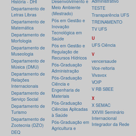
Administrativo
Desenvolvimento e
História - DHI
Meio Ambiente
TESTE
Departamento de
(Mestrado)
Letras Libras
Transparência UFS
Pós em Gestão e
Departamento de
TREINAMENTO
Inovação
Matemática
TV UFS
Tecnológica em
Departamento de
U
Saúde
Morfologia
UFS Ciência
Pós em Gestão e
Departamento de
Regulação de
Museologia
V
Recursos Hídricos
Departamento de
vencersaude
Pós-Graduação
Música (DMU)
Vice-reitoria
Administração
Departamento de
Vivavox
Pós-Graduação
Relações
VOIP
Ciência e
Internacionais
V RB SBEE
Engenharia de
Departamento de
Materiais
X
Serviço Social
Pós-Graduação
X SEMAC
Departamento de
Ciências Aplicadas
Turismo
XXVIII Seminário
à Saúde
Internacional
Departamento de
Pós-Graduação em
Integrador da Rede
Zootecnia (DZO)
Agricultura e
DEQ