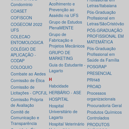
Acolhimento e
Condominio
Letras/Itabaiana
Prevenção ao
COASET
Pós-Graduação
Assédio na UFS
COFISCON
Profissional em
Grupo de Estudos
Letras/SãoCristóvão
COGECOM 2022
PlenaMENTE
UFS
PÓS-GRADUAÇÃO
Grupo de
PROFISSIONAL EM
COLECAO
Fabricação e
MATEMÁTICA
ENTOMOLOGICA
Projetos Mecânicos
Pós-Graduação
COLÉGIO DE
GRUPO DE
Profissional em
APLICAÇÃO -
MARKETING
Saúde da Família
CODAP
Guia do Estudante -
POSGRAP
COLOQUIO
Lagarto
PRESENCIAL
Combate ao Aedes
H
PRH48
Comissão de Ética
Habcidade
PROAD
Comissão de
HERBÁRIO - ASE
Licitações - CPCFJL
Processos
organizacionais
HOSPITAL
Comissão Própria
de Avaliação
Procuradoria Geral
Hospital
Universitário de
Comitê de
Produtos Químicos
Lagarto
Comunicação e
Controlados
Transparência
Hospital Veterinário
PRODUTOS