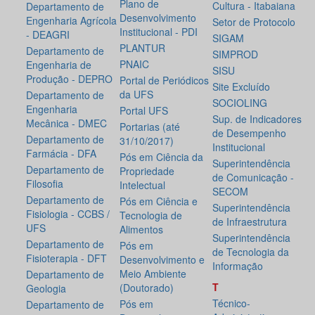
Plano de
Cultura - Itabaiana
Departamento de
Desenvolvimento
Engenharia Agrícola
Setor de Protocolo
Institucional - PDI
- DEAGRI
SIGAM
PLANTUR
Departamento de
SIMPROD
PNAIC
Engenharia de
SISU
Produção - DEPRO
Portal de Periódicos
Site Excluído
da UFS
Departamento de
SOCIOLING
Engenharia
Portal UFS
Sup. de Indicadores
Mecânica - DMEC
Portarias (até
de Desempenho
Departamento de
31/10/2017)
Institucional
Farmácia - DFA
Pós em Ciência da
Superintendência
Departamento de
Propriedade
de Comunicação -
Filosofia
Intelectual
SECOM
Departamento de
Pós em Ciência e
Superintendência
Fisiologia - CCBS /
Tecnologia de
de Infraestrutura
UFS
Alimentos
Superintendência
Departamento de
Pós em
de Tecnologia da
Fisioterapia - DFT
Desenvolvimento e
Informação
Meio Ambiente
Departamento de
T
(Doutorado)
Geologia
Técnico-
Pós em
Departamento de