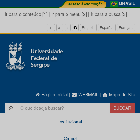
BRASIL
Ir para o conteúdo [1]
|
Ir para o menu [2]
|
Ir para a busca [3]
a+
a-
a
English
Español
Français
Página Inicial
|
WEBMAIL
|
Mapa do Site
Institucional
Campi