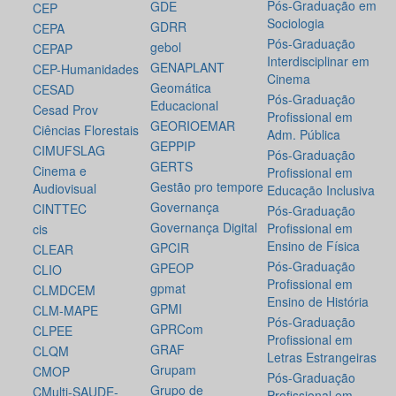
Pós-Graduação em
GDE
CEP
Sociologia
GDRR
CEPA
Pós-Graduação
gebol
CEPAP
Interdisciplinar em
GENAPLANT
CEP-Humanidades
Cinema
Geomática
CESAD
Pós-Graduação
Educacional
Cesad Prov
Profissional em
GEORIOEMAR
Ciências Florestais
Adm. Pública
GEPPIP
CIMUFSLAG
Pós-Graduação
GERTS
Cinema e
Profissional em
Gestão pro tempore
Audiovisual
Educação Inclusiva
Governança
CINTTEC
Pós-Graduação
Governança Digital
Profissional em
cis
Ensino de Física
GPCIR
CLEAR
Pós-Graduação
GPEOP
CLIO
Profissional em
gpmat
CLMDCEM
Ensino de História
GPMI
CLM-MAPE
Pós-Graduação
GPRCom
CLPEE
Profissional em
GRAF
CLQM
Letras Estrangeiras
Grupam
CMOP
Pós-Graduação
Grupo de
CMulti-SAUDE-
Profissional em