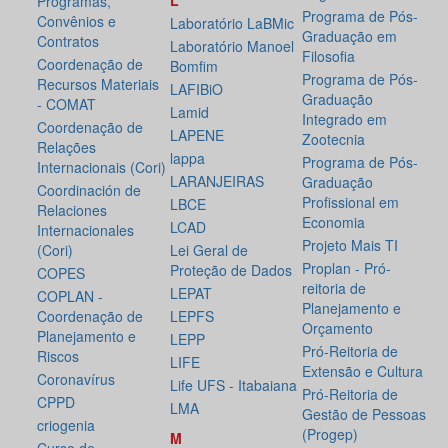
L
Programas,
Programa de Pós-
Convênios e
Laboratório LaBMic
Graduação em
Contratos
Laboratório Manoel
Filosofia
Coordenação de
Bomfim
Programa de Pós-
Recursos Materiais
LAFIBiO
Graduação
- COMAT
Lamid
Integrado em
Coordenação de
LAPENE
Zootecnia
Relações
lappa
Programa de Pós-
Internacionais (Cori)
LARANJEIRAS
Graduação
Coordinación de
Profissional em
LBCE
Relaciones
Economia
LCAD
Internacionales
Projeto Mais TI
(Cori)
Lei Geral de
Proplan - Pró-
Proteção de Dados
COPES
reitoria de
LEPAT
COPLAN -
Planejamento e
Coordenação de
LEPFS
Orçamento
Planejamento e
LEPP
Pró-Reitoria de
Riscos
LIFE
Extensão e Cultura
Coronavírus
Life UFS - Itabaiana
Pró-Reitoria de
CPPD
LMA
Gestão de Pessoas
criogenia
(Progep)
M