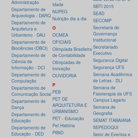
Administração
Idade
SBTI 2015
Departamento de
NUPEG
SEAD
Arqueologia - DARQ
Nutrição dia a dia
SECOMP
Departamento de
Secretaria de
O
Arquitetura e
Governança
Urbanismo - DAU
OCMEA
Institucional
Departamento de
OFICIAIS
Secretariado
Biociências (DBCI)
Olimpíada Brasileira
Executivo
Departamento de
de Contabilidade
Seguranca Digital
Ciência da
Olimpíadas de
Segurança UFS
Informação - DCI
Inovação
Semana Acadêmica
Departamento de
OUVIDORIA
de Letras - DLI
Computação
P
Semana de
Departamento de
PEB
Fisioterapia da UFS
Comunicação Social
PET DE
Campus Lagarto
Departamento de
ARQUITETURA E
Semana de
Dança
URBANISMO
Geografia
Departamento de
PET - Educação
SEMAT ITABAIANA
Educação
Pet História
SEPEDOQUI
Departamento de
PIBID
Educação - DED
Setor de Eventos e