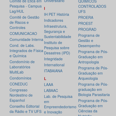
Universitário
Comitê de Ética em
QUÍMICOS
Pesquisa - Campus
CONTROLADOS
I
Lag/HUL
UFS
IH PET História
Comitê de Gestão
PROERA
Indicadores
de Riscos e
PROEST
Infraestrutura,
Controles
PROGRAD
Segurança e
COMUNICACAO
Programa de
Sustentabilidade
Comunidade Interna
Gestão e
Instituto de
Cond. de Labs.
Desempenho
Pesquisa sobre
Integrados de Física
Programa de Pós-
Desastres (IPD)
e Química
Graduação em
Integridade
Condomínio de
Antropologia
International
Laboratórios
Programa de Pós-
ITABAIANA
MultiLab
Graduação em
Condomínios
Arqueologia
L
CONEDUC
Programa de Pós-
LAAA
graduação em
Congresso
LABAAC
Biologia Parasitaria
Nordestino de
Lab. de Pesquisa
Espanhol
Programa de Pós-
em
Graduação em
Conselho Editorial
Empreendedorismo
Ciências da
da Rádio e TV UFS
e Inovação