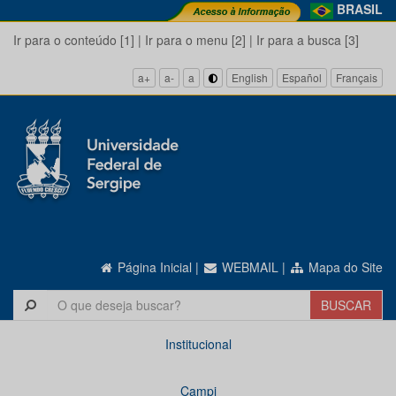
BRASIL
Ir para o conteúdo [1]
|
Ir para o menu [2]
|
Ir para a busca [3]
a+
a-
a
English
Español
Français
Página Inicial
|
WEBMAIL
|
Mapa do Site
Institucional
Campi