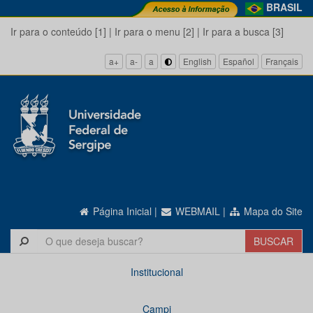
BRASIL
Ir para o conteúdo [1]
|
Ir para o menu [2]
|
Ir para a busca [3]
a+
a-
a
English
Español
Français
Página Inicial
|
WEBMAIL
|
Mapa do Site
Institucional
Campi