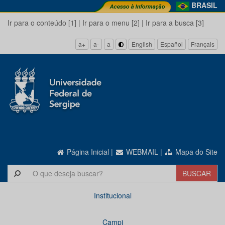
BRASIL
Ir para o conteúdo [1]
|
Ir para o menu [2]
|
Ir para a busca [3]
a+
a-
a
English
Español
Français
Página Inicial
|
WEBMAIL
|
Mapa do Site
Institucional
Campi