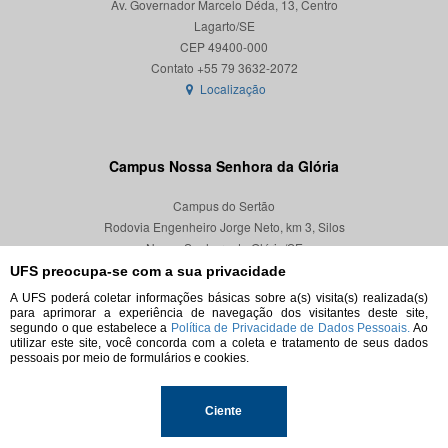
Av. Governador Marcelo Déda, 13, Centro
Lagarto/SE
CEP 49400-000
Localização
Campus Nossa Senhora da Glória
Campus do Sertão
Rodovia Engenheiro Jorge Neto, km 3, Silos
Nossa Senhora da Glória/SE
CEP 49680-000
UFS preocupa-se com a sua privacidade
A UFS poderá coletar informações básicas sobre a(s) visita(s) realizada(s)
Localização
para aprimorar a experiência de navegação dos visitantes deste site,
segundo o que estabelece a
Política de Privacidade de Dados Pessoais.
Ao
utilizar este site, você concorda com a coleta e tratamento de seus dados
pessoais por meio de formulários e cookies.
© 2026. Todos os direitos reservados.
Ciente
Universidade Federal de Sergipe.