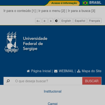
BRASIL
Ir para o conteúdo [1]
|
Ir para o menu [2]
|
Ir para a busca [3]
a+
a-
a
English
Español
Français
Página Inicial
|
WEBMAIL
|
Mapa do Site
Institucional
Campi