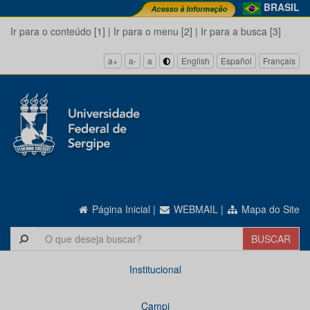
BRASIL
Ir para o conteúdo [1]
|
Ir para o menu [2]
|
Ir para a busca [3]
a+
a-
a
English
Español
Français
Página Inicial
|
WEBMAIL
|
Mapa do Site
Institucional
Campi