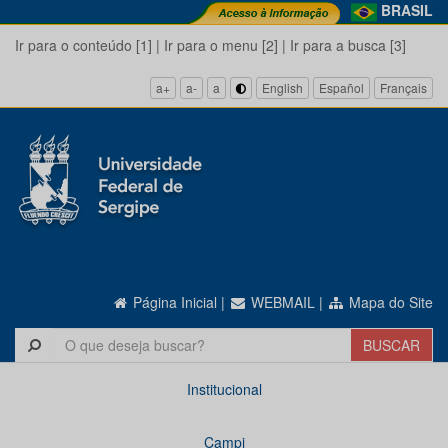
BRASIL
Ir para o conteúdo [1]
|
Ir para o menu [2]
|
Ir para a busca [3]
a+
a-
a
English
Español
Français
Página Inicial
|
WEBMAIL
|
Mapa do Site
Institucional
Campi