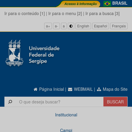
BRASIL
Ir para o conteúdo [1]
|
Ir para o menu [2]
|
Ir para a busca [3]
a+
a-
a
English
Español
Français
Página Inicial
|
WEBMAIL
|
Mapa do Site
Institucional
Campi