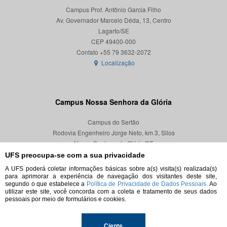
Campus Prof. Antônio Garcia Filho
Av. Governador Marcelo Déda, 13, Centro
Lagarto/SE
CEP 49400-000
Localização
Campus Nossa Senhora da Glória
Campus do Sertão
Rodovia Engenheiro Jorge Neto, km 3, Silos
Nossa Senhora da Glória/SE
CEP 49680-000
UFS preocupa-se com a sua privacidade
A UFS poderá coletar informações básicas sobre a(s) visita(s) realizada(s)
Localização
para aprimorar a experiência de navegação dos visitantes deste site,
segundo o que estabelece a
Política de Privacidade de Dados Pessoais.
Ao
utilizar este site, você concorda com a coleta e tratamento de seus dados
pessoais por meio de formulários e cookies.
© 2026. Todos os direitos reservados.
Ciente