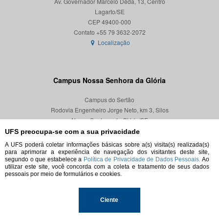
Av. Governador Marcelo Déda, 13, Centro
Lagarto/SE
CEP 49400-000
Localização
Campus Nossa Senhora da Glória
Campus do Sertão
Rodovia Engenheiro Jorge Neto, km 3, Silos
Nossa Senhora da Glória/SE
CEP 49680-000
UFS preocupa-se com a sua privacidade
A UFS poderá coletar informações básicas sobre a(s) visita(s) realizada(s)
Localização
para aprimorar a experiência de navegação dos visitantes deste site,
segundo o que estabelece a
Política de Privacidade de Dados Pessoais.
Ao
utilizar este site, você concorda com a coleta e tratamento de seus dados
pessoais por meio de formulários e cookies.
© 2026. Todos os direitos reservados.
Ciente
Universidade Federal de Sergipe.