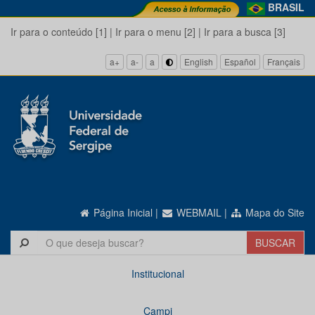
BRASIL
Ir para o conteúdo [1]
|
Ir para o menu [2]
|
Ir para a busca [3]
a+
a-
a
English
Español
Français
Página Inicial
|
WEBMAIL
|
Mapa do Site
Institucional
Campi