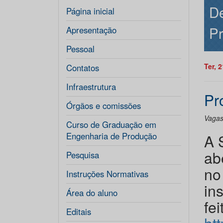
D
Página inicial
P
Apresentação
Pessoal
Ter, 
Contatos
Infraestrutura
Pr
Órgãos e comissões
Vagas
Curso de Graduação em
Engenharia de Produção
A 
ab
Pesquisa
no 
Instruções Normativas
in
Área do aluno
fe
Editais