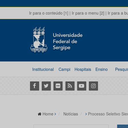
Ir para o conteúdo [1]
|
Ir para o menu [2]
|
Ir para a b
Institucional
Campi
Hospitais
Ensino
Pesqui
Facebook
Twitter
Flickr
RSS
Youtube
Instagram
Home
Notícias
Processo Seletivo Si