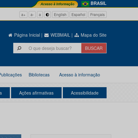
BRASIL
a+
a-
a
English
Español
Français
Página Inicial
|
WEBMAIL
|
Mapa do Site
Publicações
Bibliotecas
Acesso à informação
a
Ações afirmativas
Acessibilidade