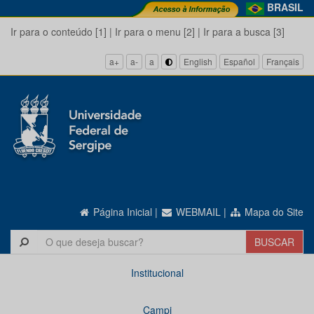
BRASIL
Ir para o conteúdo [1]
|
Ir para o menu [2]
|
Ir para a busca [3]
a+
a-
a
English
Español
Français
Página Inicial
|
WEBMAIL
|
Mapa do Site
Institucional
Campi