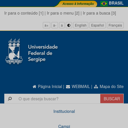
BRASIL
Ir para o conteúdo [1]
|
Ir para o menu [2]
|
Ir para a busca [3]
a+
a-
a
English
Español
Français
Página Inicial
|
WEBMAIL
|
Mapa do Site
Institucional
Campi