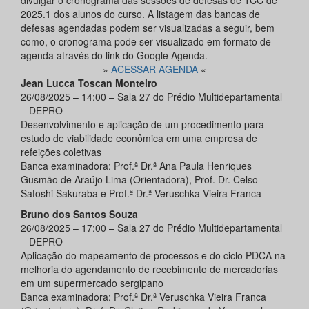
divulgar o cronograma das sessões de defesas de TCC de
2025.1 dos alunos do curso. A listagem das bancas de
defesas agendadas podem ser visualizadas a seguir, bem
como, o cronograma pode ser visualizado em formato de
agenda através do link do Google Agenda.
»
ACESSAR AGENDA
«
Jean Lucca Toscan Monteiro
26/08/2025 – 14:00 – Sala 27 do Prédio Multidepartamental
– DEPRO
Desenvolvimento e aplicação de um procedimento para
estudo de viabilidade econômica em uma empresa de
refeições coletivas
Banca examinadora: Prof.ª Dr.ª Ana Paula Henriques
Gusmão de Araújo Lima (Orientadora), Prof. Dr. Celso
Satoshi Sakuraba e Prof.ª Dr.ª Veruschka Vieira Franca
Bruno dos Santos Souza
26/08/2025 – 17:00 – Sala 27 do Prédio Multidepartamental
– DEPRO
Aplicação do mapeamento de processos e do ciclo PDCA na
melhoria do agendamento de recebimento de mercadorias
em um supermercado sergipano
Banca examinadora: Prof.ª Dr.ª Veruschka Vieira Franca