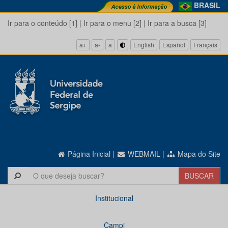
BRASIL
Ir para o conteúdo [1]
|
Ir para o menu [2]
|
Ir para a busca [3]
a+
a-
a
English
Español
Français
Página Inicial
|
WEBMAIL
|
Mapa do Site
Institucional
Campi