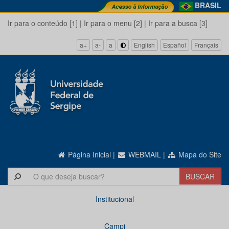
BRASIL
Ir para o conteúdo [1]
|
Ir para o menu [2]
|
Ir para a busca [3]
a+
a-
a
English
Español
Français
Página Inicial
|
WEBMAIL
|
Mapa do Site
Institucional
Campi