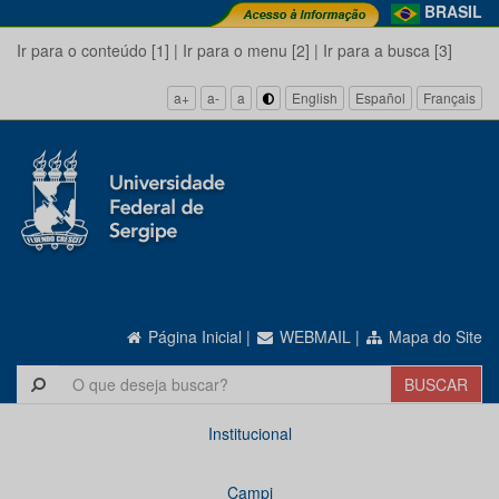
BRASIL
Ir para o conteúdo [1]
|
Ir para o menu [2]
|
Ir para a busca [3]
a+
a-
a
English
Español
Français
Página Inicial
|
WEBMAIL
|
Mapa do Site
Institucional
Campi