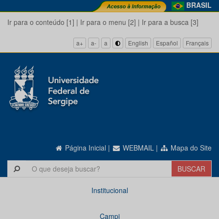
BRASIL
Ir para o conteúdo [1]
|
Ir para o menu [2]
|
Ir para a busca [3]
a+
a-
a
English
Español
Français
Página Inicial
|
WEBMAIL
|
Mapa do Site
Institucional
Campi