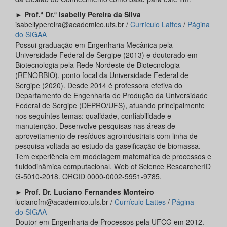
►
Prof.ª Dr.ª Isabelly Pereira da Silva
isabellypereira@academico.ufs.br /
Currículo Lattes
/
Página
do SIGAA
Possui graduação em Engenharia Mecânica pela
Universidade Federal de Sergipe (2013) e doutorado em
Biotecnologia pela Rede Nordeste de Biotecnologia
(RENORBIO), ponto focal da Universidade Federal de
Sergipe (2020). Desde 2014 é professora efetiva do
Departamento de Engenharia de Produção da Universidade
Federal de Sergipe (DEPRO/UFS), atuando principalmente
nos seguintes temas: qualidade, confiabilidade e
manutenção. Desenvolve pesquisas nas áreas de
aproveitamento de resíduos agroindustriais com linha de
pesquisa voltada ao estudo da gaseificação de biomassa.
Tem experiência em modelagem matemática de processos e
fluidodinâmica computacional. Web of Science ResearcherID
G-5010-2018. ORCID 0000-0002-5951-9785.
►
Prof. Dr. Luciano Fernandes Monteiro
lucianofm@academico.ufs.br /
Currículo Lattes
/
Página
do
SIGAA
Doutor em Engenharia de Processos pela UFCG em 2012.