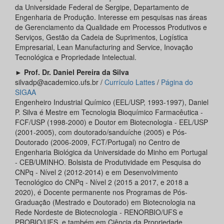
da Universidade Federal de Sergipe, Departamento de
Engenharia de Produção. Interesse em pesquisas nas áreas
de Gerenciamento da Qualidade em Processos Produtivos e
Serviços, Gestão da Cadeia de Suprimentos, Logística
Empresarial, Lean Manufacturing and Service, Inovação
Tecnológica e Propriedade Intelectual.
►
Prof. Dr. Daniel Pereira da Silva
silvadp@academico.ufs.br /
Currículo Lattes
/
Página do
SIGAA
Engenheiro Industrial Químico (EEL/USP, 1993-1997), Daniel
P. Silva é Mestre em Tecnologia Bioquímico Farmacêutica -
FCF/USP (1998-2000) e Doutor em Biotecnologia - EEL/USP
(2001-2005), com doutorado/sanduíche (2005) e Pós-
Doutorado (2006-2009, FCT/Portugal) no Centro de
Engenharia Biológica da Universidade do Minho em Portugal
- CEB/UMINHO. Bolsista de Produtividade em Pesquisa do
CNPq - Nível 2 (2012-2014) e em Desenvolvimento
Tecnológico do CNPq - Nível 2 (2015 a 2017, e 2018 a
2020), é Docente permanente nos Programas de Pós-
Graduação (Mestrado e Doutorado) em Biotecnologia na
Rede Nordeste de Biotecnologia - RENORBIO/UFS e
PROBIO/UFS, e também em Ciência da Propriedade