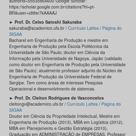
authorId=55535864600 Google Scholar:
https://scholar.google.com.br/citations?hl=pt-
BR&user=x88sr7kAAAAJ
►
Prof. Dr. Celso Satoshi Sakuraba
sakuraba@academico.ufs.br /
Currículo Lattes
/
Página do
SIGAA
Bacharel em Engenharia de Produção e mestre em
Engenharia de Produção pela Escola Politécnica da
Universidade de São Paulo; doutor em Ciência da
Informação pela Universidade de Nagoya, Japão (validado
como doutor em Engenharia de Produção pela Universidade
de São Paulo); atualmente professor adjunto do Núcleo de
Engenharia de Produção da Universidade Federal de
Sergipe. Tem como áreas de interesse Pesquisa
Operacional e desenvolvimento de sistemas.
►
Prof. Dr. Cleiton Rodrigues de Vasconcelos
cleitongv@academico.ufs.br /
Currículo Lattes
/
Página do
SIGAA
Doutor em Ciência da Propriedade Intelectual, Mestre em
Engenharia de Produção (2013), MBA em Logística (2012),
MBA em Planejamento e Gestão Estratégia (2010),
Graduação em ADMINISTRAÇÃO de EMPRESAS. Professor