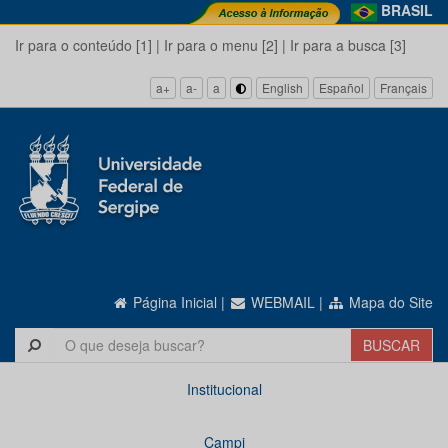
BRASIL
Ir para o conteúdo [1]
|
Ir para o menu [2]
|
Ir para a busca [3]
a+
a-
a
English
Español
Français
Página Inicial
|
WEBMAIL
|
Mapa do Site
Institucional
Campi