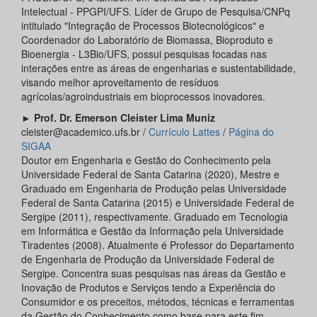
Intelectual - PPGPI/UFS. Líder de Grupo de Pesquisa/CNPq
intitulado "Integração de Processos Biotecnológicos" e
Coordenador do Laboratório de Biomassa, Bioproduto e
Bioenergia - L3Bio/UFS, possui pesquisas focadas nas
interações entre as áreas de engenharias e sustentabilidade,
visando melhor aproveitamento de resíduos
agrícolas/agroindustriais em bioprocessos inovadores.
►
Prof. Dr. Emerson Cleister Lima Muniz
cleister@academico.ufs.br /
Currículo Lattes
/
Página do
SIGAA
Doutor em Engenharia e Gestão do Conhecimento pela
Universidade Federal de Santa Catarina (2020), Mestre e
Graduado em Engenharia de Produção pelas Universidade
Federal de Santa Catarina (2015) e Universidade Federal de
Sergipe (2011), respectivamente. Graduado em Tecnologia
em Informática e Gestão da Informação pela Universidade
Tiradentes (2008). Atualmente é Professor do Departamento
de Engenharia de Produção da Universidade Federal de
Sergipe. Concentra suas pesquisas nas áreas da Gestão e
Inovação de Produtos e Serviços tendo a Experiência do
Consumidor e os preceitos, métodos, técnicas e ferramentas
da Gestão do Conhecimento como base para este fim.