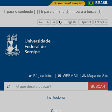
BRASIL
Ir para o conteúdo [1]
|
Ir para o menu [2]
|
Ir para a busca [3]
a+
a-
a
English
Español
Français
Página Inicial
|
WEBMAIL
|
Mapa do Site
Institucional
Campi