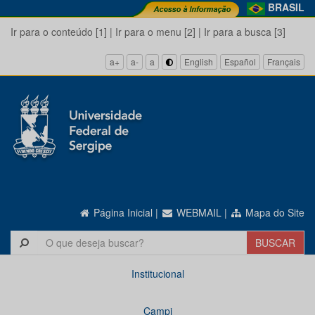
BRASIL
Ir para o conteúdo [1]
|
Ir para o menu [2]
|
Ir para a busca [3]
a+
a-
a
English
Español
Français
Página Inicial
|
WEBMAIL
|
Mapa do Site
Institucional
Campi