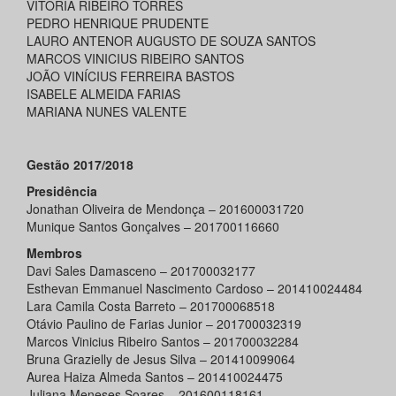
VITORIA RIBEIRO TORRES
PEDRO HENRIQUE PRUDENTE
LAURO ANTENOR AUGUSTO DE SOUZA SANTOS
MARCOS VINICIUS RIBEIRO SANTOS
JOÃO VINÍCIUS FERREIRA BASTOS
ISABELE ALMEIDA FARIAS
MARIANA NUNES VALENTE
Gestão 2017/2018
Presidência
Jonathan Oliveira de Mendonça – 201600031720
Munique Santos Gonçalves – 201700116660
Membros
Davi Sales Damasceno – 201700032177
Esthevan Emmanuel Nascimento Cardoso – 201410024484
Lara Camila Costa Barreto – 201700068518
Otávio Paulino de Farias Junior – 201700032319
Marcos Vinicius Ribeiro Santos – 201700032284
Bruna Grazielly de Jesus Silva – 201410099064
Aurea Haiza Almeda Santos – 201410024475
Juliana Meneses Soares – 201600118161