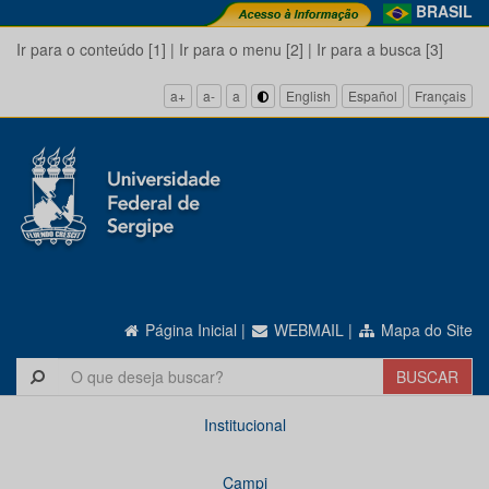
BRASIL
Ir para o conteúdo [1]
|
Ir para o menu [2]
|
Ir para a busca [3]
a+
a-
a
English
Español
Français
Página Inicial
|
WEBMAIL
|
Mapa do Site
Institucional
Campi