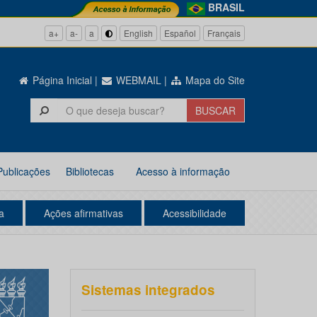
BRASIL
a+
a-
a
English
Español
Français
Página Inicial
|
WEBMAIL
|
Mapa do Site
Publicações
Bibliotecas
Acesso à informação
a
Ações afirmativas
Acessibilidade
Sistemas integrados