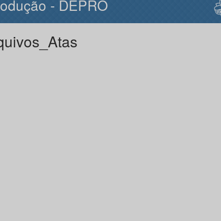
rodução - DEPRO
quivos_Atas