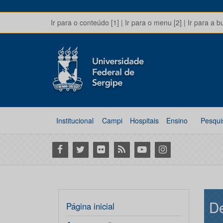
Ir para o conteúdo [1]
|
Ir para o menu [2]
|
Ir para a b
Institucional
Campi
Hospitais
Ensino
Pesqui
Facebook
Twitter
Flickr
RSS
Youtube
Instagram
D
Página inicial