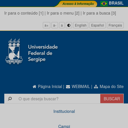
BRASIL
Ir para o conteúdo [1]
|
Ir para o menu [2]
|
Ir para a busca [3]
a+
a-
a
English
Español
Français
Página Inicial
|
WEBMAIL
|
Mapa do Site
Institucional
Campi