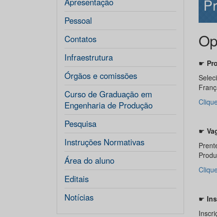
P
Apresentação
Pessoal
Op
Contatos
Infraestrutura
☛
Pr
Órgãos e comissões
Seleci
Franç
Curso de Graduação em
Cliqu
Engenharia de Produção
Pesquisa
☛
Va
Instruções Normativas
Prent
Produ
Área do aluno
Clique
Editais
Notícias
☛
In
Inscr