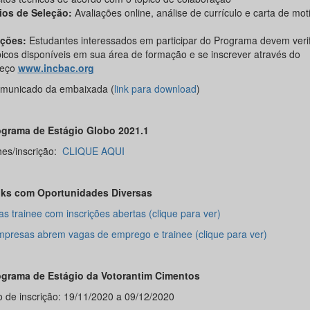
rios de Seleção:
Avaliações online, análise de currículo e carta de mo
ições:
Estudantes interessados em participar do Programa devem verifi
picos disponíveis em sua área de formação e se inscrever através do
reço
www.incbac.org
municado da embaixada (
link para downloa
d
)
ograma de Estágio Globo 2021.1
hes/inscrição:
CLIQUE AQUI
nks com Oportunidades Diversas
s trainee com inscrições abertas (clique para ver)
mpresas abrem vagas de emprego e trainee (clique para ver)
ograma de Estágio da Votorantim Cimentos
o de inscrição: 19/11/2020 a 09/12/2020