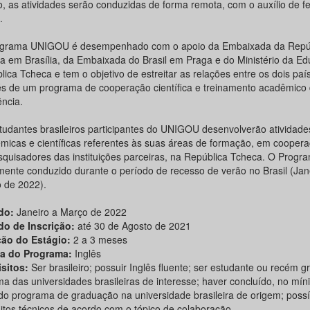
o, as atividades serão conduzidas de forma remota, com o auxílio de f
.
grama UNIGOU é desempenhado com o apoio da Embaixada da Repú
a em Brasília, da Embaixada do Brasil em Praga e do Ministério da E
ica Tcheca e tem o objetivo de estreitar as relações entre os dois paí
és de um programa de cooperação científica e treinamento acadêmico
ência.
tudantes brasileiros participantes do UNIGOU desenvolverão atividade
micas e científicas referentes às suas áreas de formação, em cooper
squisadores das instituições parceiras, na República Tcheca. O Progr
amente conduzido durante o período de recesso de verão no Brasil (Jan
 de 2022).
odo:
Janeiro a Março de 2022
do de Inscri
ção
:
até 30 de Agosto de 2021
ão do Estágio:
2 a 3 meses
a do Programa:
Inglês
sitos:
Ser brasileiro; possuir Inglês fluente; ser estudante ou recém 
a das universidades brasileiras de interesse; haver concluído, no mín
do programa de graduação na universidade brasileira de origem; possí
sitos técnicos de acordo com o tópico de colaboração